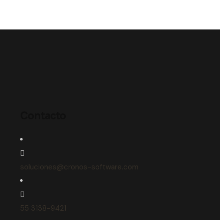
Contacto
soluciones@cronos-software.com
55 3138-9421