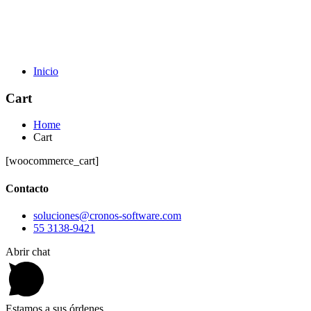
Inicio
Cart
Home
Cart
[woocommerce_cart]
Contacto
soluciones@cronos-software.com
55 3138-9421
Abrir chat
Estamos a sus órdenes